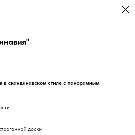
инавия"
я в скандинавском стиле с панорамным
ости
строганной доски