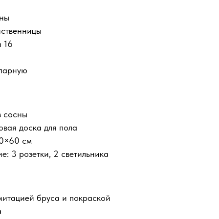
ины
иственницы
n 16
 парную
з сосны
вая доска для пола
80×60 см
: 3 розетки, 2 светильника
митацией бруса и покраской
а