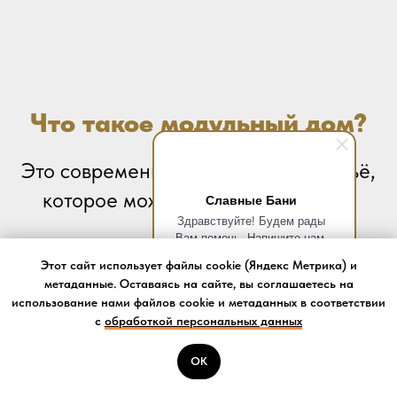
Что такое модульный дом?
Это современное всесезонное жильё,
которое можно использовать как:
Славные Бани
Здравствуйте! Будем рады
Вам помочь. Напишите нам,
если у вас появятся вопросы.
Этот сайт использует файлы cookie (Яндекс Метрика) и
Основной дом для постоянного
метаданные. Оставаясь на сайте, вы соглашаетесь на
проживания
использование нами файлов cookie и метаданных в соответствии
с
обработкой персональных данных
ОК
Звонить
Уютную дачу