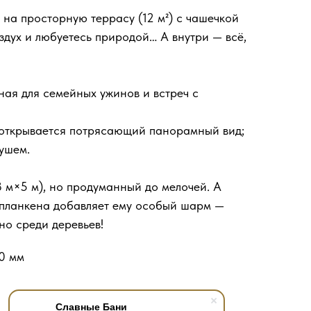
 на просторную террасу (12 м²) с чашечкой
здух и любуетесь природой… А внутри — всё,
ная для семейных ужинов и встреч с
а открывается потрясающий панорамный вид;
душем.
 м×5 м), но продуманный до мелочей. А
 планкена добавляет ему особый шарм —
но среди деревьев!
0 мм
Славные Бани