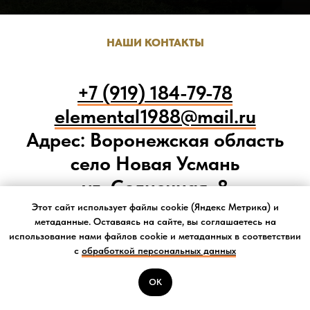
НАШИ КОНТАКТЫ
+7 (919) 184-79-78
elemental1988@mail.ru
Адрес: Воронежская область
село Новая Усмань
ул. Солнечная, 8
Работаем ежедневно с 8.00 до
Этот сайт использует файлы cookie (Яндекс Метрика) и
метаданные. Оставаясь на сайте, вы соглашаетесь на
19.00
использование нами файлов cookie и метаданных в соответствии
с
обработкой персональных данных
ИП Греченко Андрей Александрович
ОК
Звонить
ИНН: 366110898458
ОГРНИП: 322366800042875