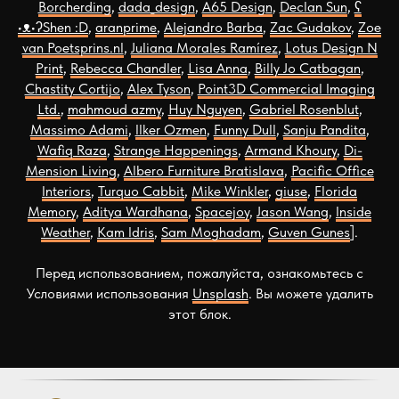
Borcherding
,
dada_design
,
A65 Design
,
Declan Sun
,
ʕ
•ᴥ•ʔShen :D
,
aranprime
,
Alejandro Barba
,
Zac Gudakov
,
Zoe
van Poetsprins.nl
,
Juliana Morales Ramírez
,
Lotus Design N
Print
,
Rebecca Chandler
,
Lisa Anna
,
Billy Jo Catbagan
,
Chastity Cortijo
,
Alex Tyson
,
Point3D Commercial Imaging
Ltd.
,
mahmoud azmy
,
Huy Nguyen
,
Gabriel Rosenblut
,
Massimo Adami
,
Ilker Ozmen
,
Funny Dull
,
Sanju Pandita
,
Wafiq Raza
,
Strange Happenings
,
Armand Khoury
,
Di-
Mension Living
,
Albero Furniture Bratislava
,
Pacific Office
Interiors
,
Turquo Cabbit
,
Mike Winkler
,
giuse
,
Florida
Memory
,
Aditya Wardhana
,
Spacejoy
,
Jason Wang
,
Inside
Weather
,
Kam Idris
,
Sam Moghadam
,
Guven Gunes
].
Перед использованием, пожалуйста, ознакомьтесь с
Условиями использования
Unsplash
. Вы можете удалить
этот блок.