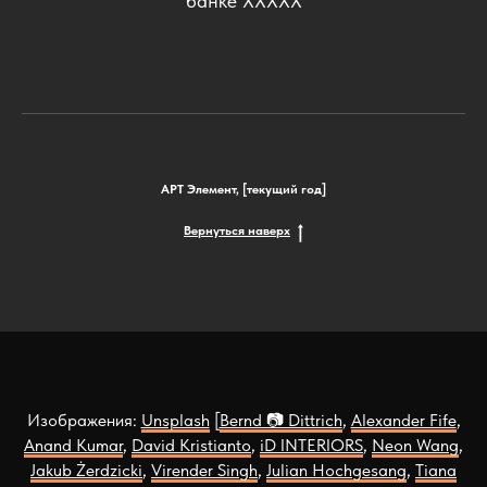
банке ХХХХХ
АРТ Элемент, [текущий год]
Вернуться наверх
Изображения:
Unsplash
[
Bernd 📷 Dittrich
,
Alexander Fife
,
Anand Kumar
,
David Kristianto
,
iD INTERIORS
,
Neon Wang
,
Jakub Żerdzicki
,
Virender Singh
,
Julian Hochgesang
,
Tiana