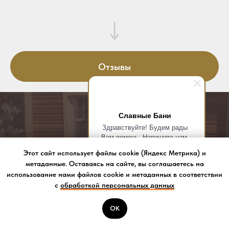
Отзывы
Славные Бани
Здравствуйте! Будем рады
Вам помочь. Напишите нам,
если у вас появятся вопросы.
Этот сайт использует файлы cookie (Яндекс Метрика) и
метаданные. Оставаясь на сайте, вы соглашаетесь на
использование нами файлов cookie и метаданных в соответствии
Расчет стоимости
с
обработкой персональных данных
ОК
Звонить
Оставьте свои контактные данные, мы